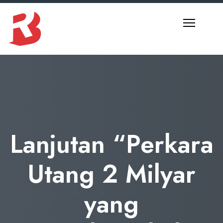
S
k
i
p
t
o
c
o
n
t
Lanjutan “Perkara
e
n
Utang 2 Milyar
t
yang