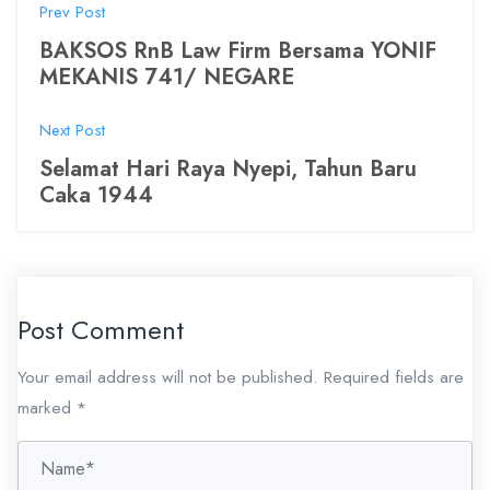
P
Prev Post
o
BAKSOS RnB Law Firm Bersama YONIF
MEKANIS 741/ NEGARE
s
t
Next Post
Selamat Hari Raya Nyepi, Tahun Baru
n
Caka 1944
a
v
i
Post Comment
g
Your email address will not be published.
Required fields are
a
marked
*
t
i