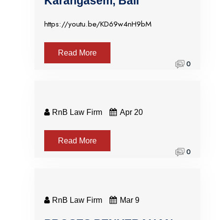
Karangasem, Bali
https://youtu.be/KD69w4nH9bM
Read More
0
RnB Law Firm
Apr 20
Read More
0
RnB Law Firm
Mar 9