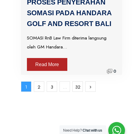
PROSES PENYERAHAN
SOMASI PADA HANDARA
GOLF AND RESORT BALI
SOMASI RnB Law Firm diterima langsung
oleh GM Handara…
Read More
0
1
2
3
…
32
Need Help?
Chat with us